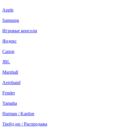
Apple
Samsung
Игровые консоли
Яндекс
Canon
JBL
Marshall
Aeroband
Fender
Yamaha
Harman / Kardon
Трейд ин / Распродажа