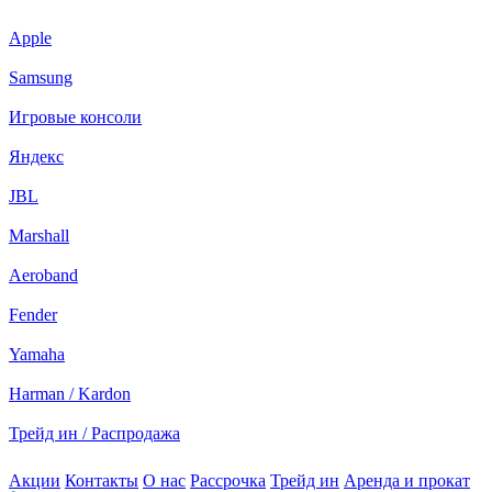
Apple
Samsung
Игровые консоли
Яндекс
JBL
Marshall
Aeroband
Fender
Yamaha
Harman / Kardon
Трейд ин / Распродажа
Акции
Контакты
О нас
Рассрочка
Трейд ин
Аренда и прокат