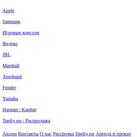
Apple
Samsung
Игровые консоли
Яндекс
JBL
Marshall
Aeroband
Fender
Yamaha
Harman / Kardon
Трейд ин / Распродажа
Акции
Контакты
О нас
Рассрочка
Трейд ин
Аренда и прокат