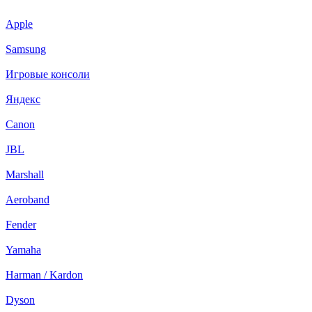
Apple
Samsung
Игровые консоли
Яндекс
Canon
JBL
Marshall
Aeroband
Fender
Yamaha
Harman / Kardon
Dyson