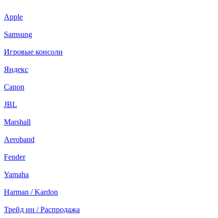
Apple
Samsung
Игровые консоли
Яндекс
Canon
JBL
Marshall
Aeroband
Fender
Yamaha
Harman / Kardon
Трейд ин / Распродажа