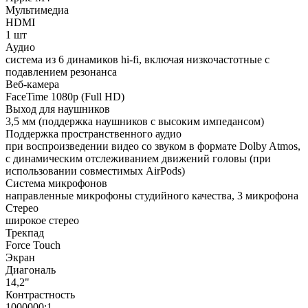
Мультимедиа
HDMI
1 шт
Аудио
система из 6 динамиков hi-fi, включая низкочастотные с
подавлением резонанса
Веб-камера
FaceTime 1080p (Full HD)
Выход для наушников
3,5 мм (поддержка наушников с высоким импедансом)
Поддержка пространственного аудио
при воспроизведении видео со звуком в формате Dolby Atmos,
с динамическим отслеживанием движений головы (при
использовании совместимых AirPods)
Система микрофонов
направленные микрофоны студийного качества, 3 микрофона
Стерео
широкое стерео
Трекпад
Force Touch
Экран
Диагональ
14,2"
Контрастность
1000000:1