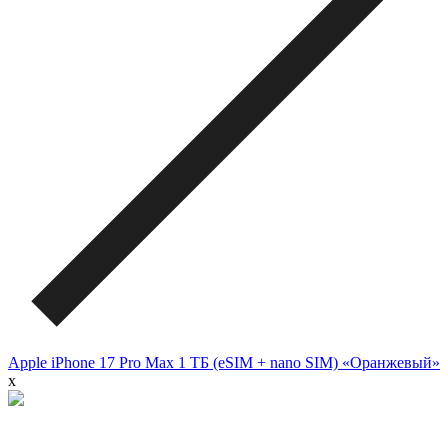
Apple iPhone 17 Pro Max 1 ТБ (eSIM + nano SIM) «Оранжевый»
x