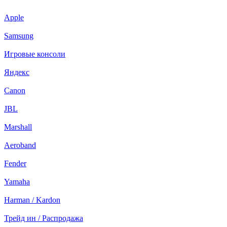
Apple
Samsung
Игровые консоли
Яндекс
Canon
JBL
Marshall
Aeroband
Fender
Yamaha
Harman / Kardon
Трейд ин / Распродажа