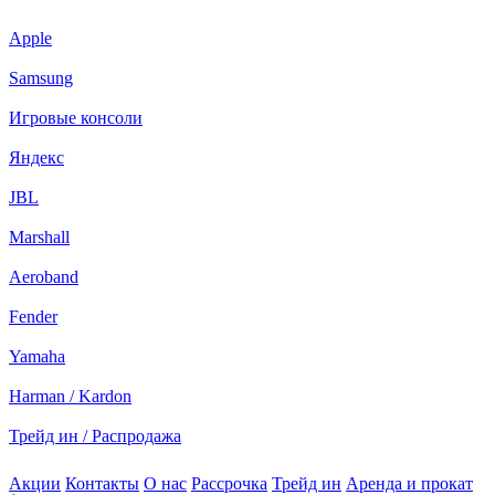
Apple
Samsung
Игровые консоли
Яндекс
JBL
Marshall
Aeroband
Fender
Yamaha
Harman / Kardon
Трейд ин / Распродажа
Акции
Контакты
О нас
Рассрочка
Трейд ин
Аренда и прокат