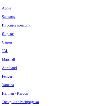
Apple
Samsung
Игровые консоли
Яндекс
Canon
JBL
Marshall
Aeroband
Fender
Yamaha
Harman / Kardon
Трейд ин / Распродажа