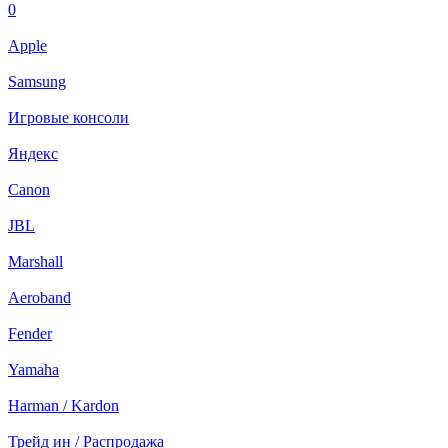
0
Apple
Samsung
Игровые консоли
Яндекс
Canon
JBL
Marshall
Aeroband
Fender
Yamaha
Harman / Kardon
Трейд ин / Распродажа