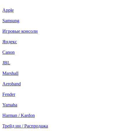
Apple
Samsung
Игровые консоли
Яндекс
Canon
JBL
Marshall
Aeroband
Fender
Yamaha
Harman / Kardon
Трейд ин / Распродажа