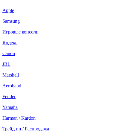
Apple
Samsung
Игровые консоли
Яндекс
Canon
JBL
Marshall
Aeroband
Fender
Yamaha
Harman / Kardon
Трейд ин / Распродажа