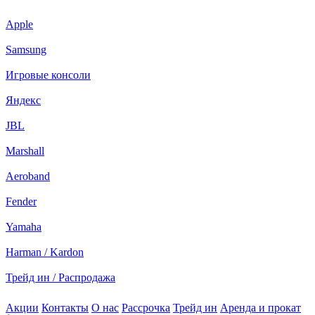
Apple
Samsung
Игровые консоли
Яндекс
JBL
Marshall
Aeroband
Fender
Yamaha
Harman / Kardon
Трейд ин / Распродажа
Акции
Контакты
О нас
Рассрочка
Трейд ин
Аренда и прокат