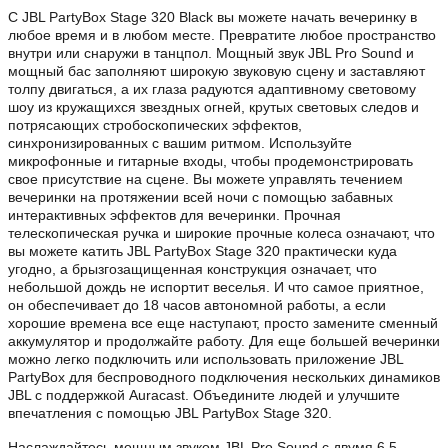
С JBL PartyBox Stage 320 Black вы можете начать вечеринку в
любое время и в любом месте. Превратите любое пространство
внутри или снаружи в танцпол. Мощный звук JBL Pro Sound и
мощный бас заполняют широкую звуковую сцену и заставляют
толпу двигаться, а их глаза радуются адаптивному световому
шоу из кружащихся звездных огней, крутых световых следов и
потрясающих стробоскопических эффектов,
синхронизированных с вашим ритмом. Используйте
микрофонные и гитарные входы, чтобы продемонстрировать
свое присутствие на сцене. Вы можете управлять течением
вечеринки на протяжении всей ночи с помощью забавных
интерактивных эффектов для вечеринки. Прочная
телескопическая ручка и широкие прочные колеса означают, что
вы можете катить JBL PartyBox Stage 320 практически куда
угодно, а брызгозащищенная конструкция означает, что
небольшой дождь не испортит веселья. И что самое приятное,
он обеспечивает до 18 часов автономной работы, а если
хорошие времена все еще наступают, просто замените сменный
аккумулятор и продолжайте работу. Для еще большей вечеринки
можно легко подключить или использовать приложение JBL
PartyBox для беспроводного подключения нескольких динамиков
JBL с поддержкой Auracast. Объедините людей и улучшите
впечатления с помощью JBL PartyBox Stage 320.
Наслаждайтесь мощным звуком JBL Pro Sound с двумя 6,5-