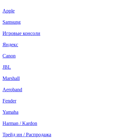
Apple
Samsung
Игровые консоли
Яндекс
Canon
JBL
Marshall
Aeroband
Fender
Yamaha
Harman / Kardon
Трейд ин / Распродажа