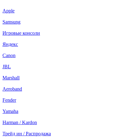
Apple
Samsung
Игровые консоли
Яндекс
Canon
JBL
Marshall
Aeroband
Fender
Yamaha
Harman / Kardon
Трейд ин / Распродажа