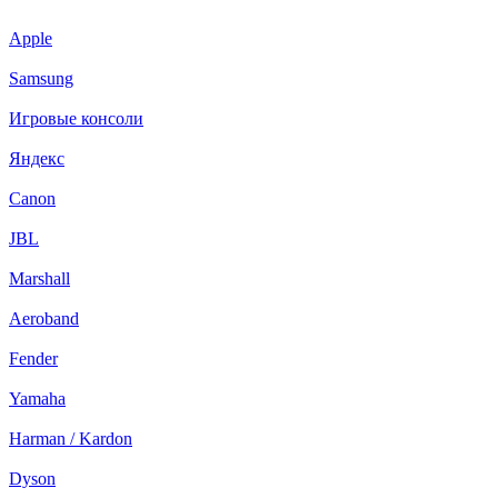
Apple
Samsung
Игровые консоли
Яндекс
Canon
JBL
Marshall
Aeroband
Fender
Yamaha
Harman / Kardon
Dyson