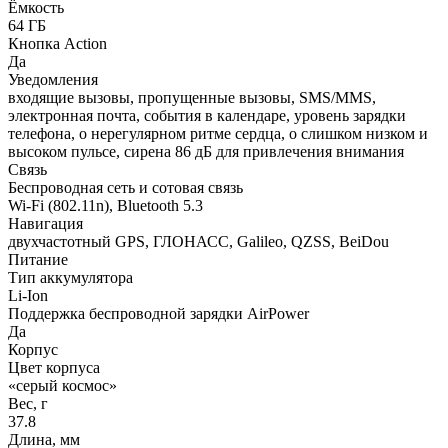
Ёмкость
64 ГБ
Кнопка Action
Да
Уведомления
входящие вызовы, пропущенные вызовы, SMS/MMS,
электронная почта, события в календаре, уровень зарядки
телефона, о нерегулярном ритме сердца, о слишком низком и
высоком пульсе, сирена 86 дБ для привлечения внимания
Связь
Беспроводная сеть и сотовая связь
Wi-Fi (802.11n), Bluetooth 5.3
Навигация
двухчастотный GPS, ГЛОНАСС, Galileo, QZSS, BeiDou
Питание
Тип аккумулятора
Li-Ion
Поддержка беспроводной зарядки AirPower
Да
Корпус
Цвет корпуса
«серый космос»
Вес, г
37.8
Длина, мм