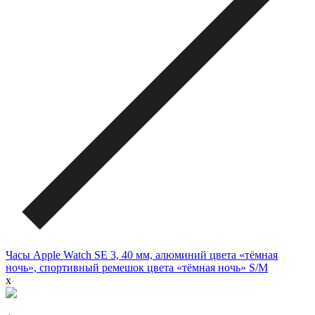
Часы Apple Watch SE 3, 40 мм, алюминий цвета «тёмная
ночь», спортивный ремешок цвета «тёмная ночь» S/M
x