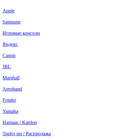
Apple
Samsung
Игровые консоли
Яндекс
Canon
JBL
Marshall
Aeroband
Fender
Yamaha
Harman / Kardon
Трейд ин / Распродажа