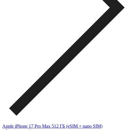
Apple iPhone 17 Pro Max 512 ГБ (eSIM + nano SIM)