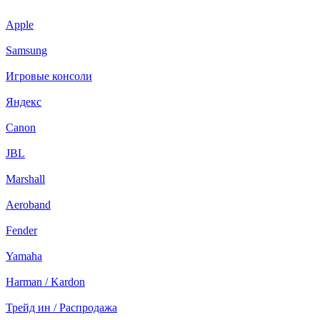
Apple
Samsung
Игровые консоли
Яндекс
Canon
JBL
Marshall
Aeroband
Fender
Yamaha
Harman / Kardon
Трейд ин / Распродажа