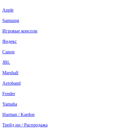
Apple
Samsung
Игровые консоли
Яндекс
Canon
JBL
Marshall
Aeroband
Fender
Yamaha
Harman / Kardon
Трейд ин / Распродажа