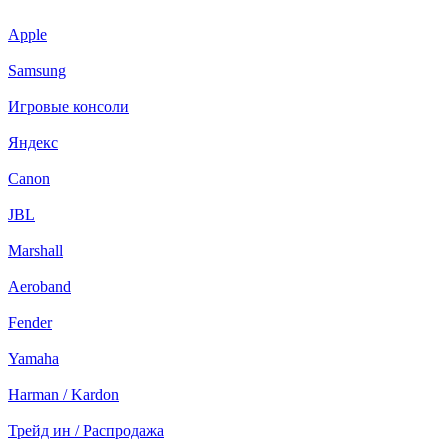
Apple
Samsung
Игровые консоли
Яндекс
Canon
JBL
Marshall
Aeroband
Fender
Yamaha
Harman / Kardon
Трейд ин / Распродажа