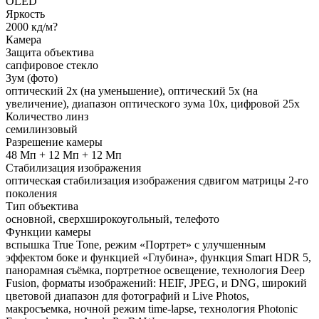
OLED
Яркость
2000 кд/м?
Камера
Защита объектива
сапфировое стекло
Зум (фото)
оптический 2x (на уменьшение), оптический 5x (на
увеличение), диапазон оптического зума 10x, цифровой 25x
Количество линз
семилинзовый
Разрешение камеры
48 Мп + 12 Мп + 12 Мп
Стабилизация изображения
оптическая стабилизация изображения сдвигом матрицы 2-го
поколения
Тип объектива
основной, сверхширокоугольный, телефото
Функции камеры
вспышка True Tone, режим «Портрет» с улучшенным
эффектом боке и функцией «Глубина», функция Smart HDR 5,
панорамная съёмка, портретное освещение, технология Deep
Fusion, форматы изображений: HEIF, JPEG, и DNG, широкий
цветовой диапазон для фотографий и Live Photos,
макросъемка, ночной режим time-lapse, технология Photonic