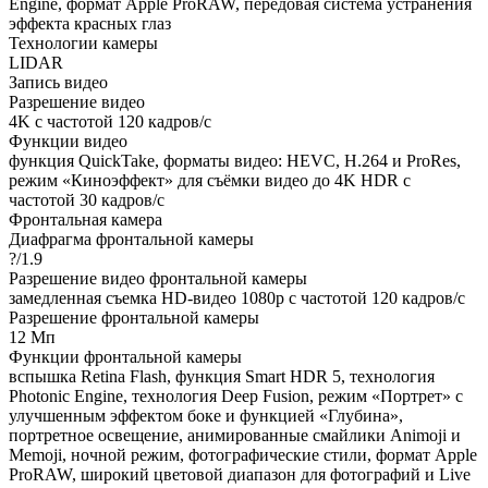
Engine, формат Apple ProRAW, передовая система устранения
эффекта красных глаз
Технологии камеры
LIDAR
Запись видео
Разрешение видео
4K с частотой 120 кадров/с
Функции видео
функция QuickTake, форматы видео: HEVC, H.264 и ProRes,
режим «Киноэффект» для съёмки видео до 4K HDR с
частотой 30 кадров/с
Фронтальная камера
Диафрагма фронтальной камеры
?/1.9
Разрешение видео фронтальной камеры
замедленная съемка HD-видео 1080p с частотой 120 кадров/с
Разрешение фронтальной камеры
12 Мп
Функции фронтальной камеры
вспышка Retina Flash, функция Smart HDR 5, технология
Photonic Engine, технология Deep Fusion, режим «Портрет» с
улучшенным эффектом боке и функцией «Глубина»,
портретное освещение, анимированные смайлики Animoji и
Memoji, ночной режим, фотографические стили, формат Apple
ProRAW, широкий цветовой диапазон для фотографий и Live