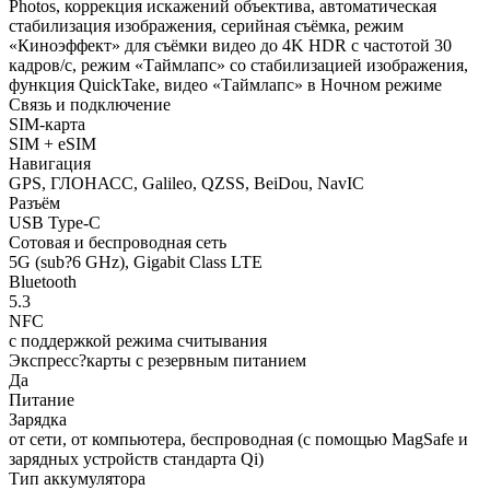
Photos, коррекция искажений объектива, автоматическая
стабилизация изображения, серийная съёмка, режим
«Киноэффект» для съёмки видео до 4K HDR с частотой 30
кадров/с, режим «Таймлапс» со стабилизацией изображения,
функция QuickTake, видео «Таймлапс» в Ночном режиме
Связь и подключение
SIM-карта
SIM + eSIM
Навигация
GPS, ГЛОНАСС, Galileo, QZSS, BeiDou, NavIC
Разъём
USB Type-C
Сотовая и беспроводная сеть
5G (sub?6 GHz), Gigabit Class LTE
Bluetooth
5.3
NFC
с поддержкой режима считывания
Экспресс?карты с резервным питанием
Да
Питание
Зарядка
от сети, от компьютера, беспроводная (с помощью MagSafe и
зарядных устройств стандарта Qi)
Тип аккумулятора