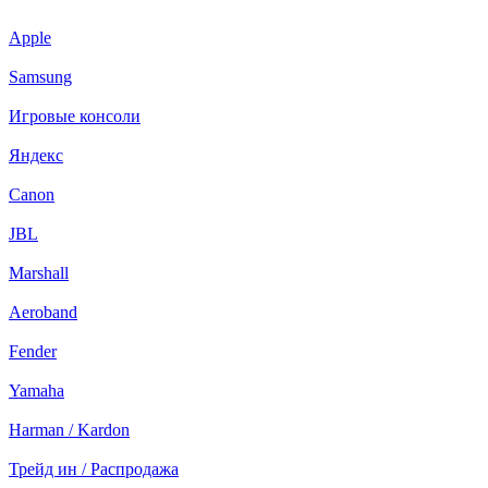
Apple
Samsung
Игровые консоли
Яндекс
Canon
JBL
Marshall
Aeroband
Fender
Yamaha
Harman / Kardon
Трейд ин / Распродажа